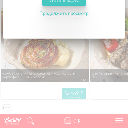
Указать адрес
695
"
в корзину
Продолжить просмотр
Колбаска улитка с салатом коул-слоу и 
Стейк свинины с ов
картофельным муссом
BBQ
310 г.
669
"
в корзину
Всё
0
"
Светлогорск