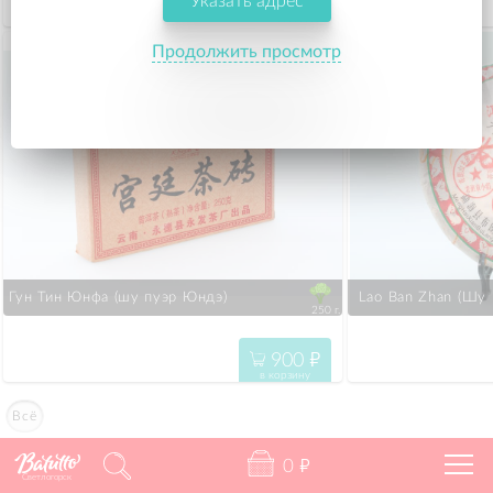
Указать адрес
2400
"
в корзину
Продолжить просмотр
Гун Тин Юнфа (шу пуэр Юндэ) 
 Lao Ban Zhan (Шу
250 г.
900
"
в корзину
Всё
0
"
Светлогорск