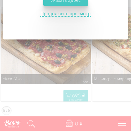
Указать адрес
695
"
в корзину
Продолжить просмотр
Мясо-Мясо
Маринара с мореп
500 г.
695
"
в корзину
Всё
0
"
Пионерский