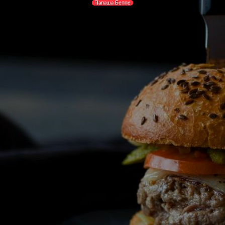
Папаша Беппе