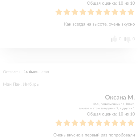
Общая оценка:
10
из 10
Как всегда на высоте, очень вкусно
0
0
Оставлен
1г. 6мес.
назад
Мэн Пэй, Имбирь
Оксана М.
46л., соплеменник 1г. 10мес.
заказов в этом заведении 7, в других 1
Общая оценка:
10
из 10
Очень вкусно,в первый раз попробовали