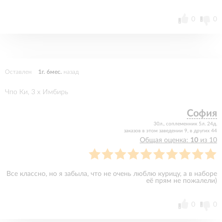
0
0
Оставлен
1г. 6мес.
назад
Чпо Ки, 3 x Имбирь
София
30л., соплеменник 5л. 24д.
заказов в этом заведении 9, в других 44
Общая оценка:
10
из 10
Все классно, но я забыла, что не очень люблю курицу, а в наборе
еë прям не пожалели)
0
0