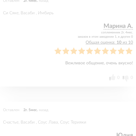
Оставлен
2г. 4мес.
назад
Си Сяке, Васаби , Имбирь
Марина А.
соплеменник 2г. 4мес.
заказов в этом заведении 1, в других 0
Общая оценка:
10
из 10
Вежливое общение, очень вкусно!
0
0
Оставлен
2г. 5мес.
назад
Счастье, Васаби , Соус Лава, Соус Терияки
Юлия