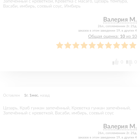
Запечённый с креветкой, Креветка с масаго, Цезарь темпура,
Васаби, имбирь, соевый соус, Имбирь
Валерия М.
26л., соплеменник 2г. 25д.
заказов в этом заведении 19, в других 4
Общая оценка:
10
из 10
0
0
Оставлен
1г. 1мес.
назад
Цезарь, Краб гункан запечённый, Креветка гункан запечённый,
Запечённый с креветкой, Васаби, имбирь, соевый соус
Валерия М.
26л., соплеменник 2г. 25д.
заказов в этом заведении 19, в других 4