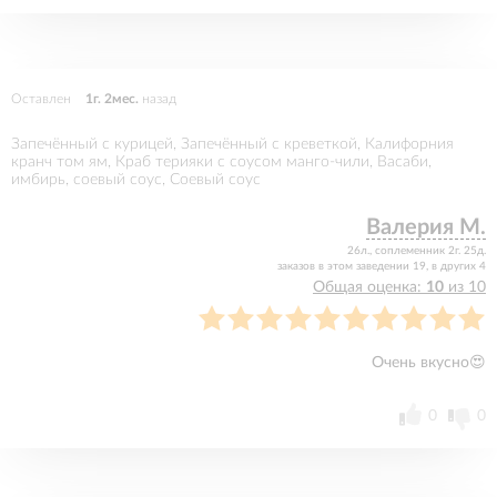
Оставлен
1г. 2мес.
назад
Запечённый с курицей, Запечённый с креветкой, Калифорния
кранч том ям, Краб терияки с соусом манго-чили, Васаби,
имбирь, соевый соус, Соевый соус
Валерия М.
26л., соплеменник 2г. 25д.
заказов в этом заведении 19, в других 4
Общая оценка:
10
из 10
Очень вкусно😍
0
0