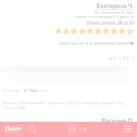
Екатерина Ч.
31г., соплеменник 6л. 7мес.
заказов в этом заведении 2, в других 14
Общая оценка:
10
из 10
очень вкусно и в заявленное время!❤️
0
0
Оставлен
2г. 7мес.
назад
Кокоро, Запечённый с лососем, Васаби, имбирь, соевый соус,
Пасута Эби
Василий П.
соплеменник 2г. 7мес.
0
"
заказов в этом заведении 6, в других 20
Калининград