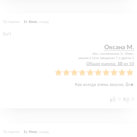
Оставлен
1г. 8мес.
назад
БиЧ
Оксана М.
46л., соплеменник 1г. 10мес.
заказов в этом заведении 7, в других 1
Общая оценка:
10
из 10
Как всегда очень вкусно, 👍🔥
0
0
Оставлен
1г. 9мес.
назад