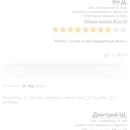
Ян Д.
39л., соплеменник 6л. 5мес.
заказов в этом заведении 4, в других 14
поблагодарил чаевыми на 100р.
Общая оценка:
8
из 10
Много, сытно и нестандартные вкусы.
0
0
Оставлен
2г. 14д.
назад
Куни Мен, 3 x Васаби, имбирь, соевый соус, 3 x Васаби , 3 x
Имбирь
Дмитрий Ш.
36л., соплеменник 2г. 14д.
заказов в этом заведении 1, в других 0