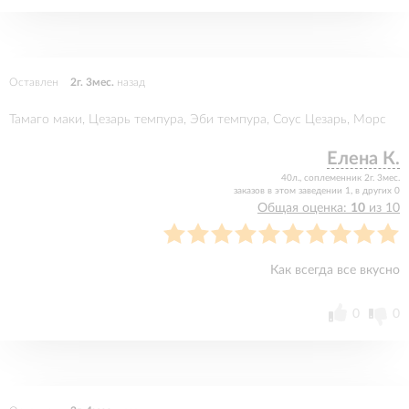
Оставлен
2г. 3мес.
назад
Тамаго маки, Цезарь темпура, Эби темпура, Соус Цезарь, Морс
Елена К.
40л., соплеменник 2г. 3мес.
заказов в этом заведении 1, в других 0
Общая оценка:
10
из 10
Как всегда все вкусно
0
0