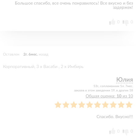
Большое спасибо, все очень понравилось! Все вкусно и без
задержек!
0
0
Оставлен
2г. 6мес.
назад
Корпоративный, 3 x Васаби , 2 x Имбирь
Юлия
53г., соплеменник 5л. 7мес.
заказов в этом заведении 19, в других 18
Общая оценка:
10
из 10
Спасибо. Вкусно!!!
0
0