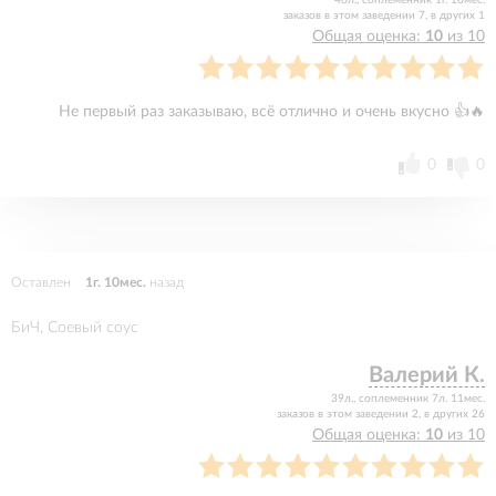
46л., соплеменник 1г. 10мес.
заказов в этом заведении 7, в других 1
Общая оценка:
10
из 10
Не первый раз заказываю, всё отлично и очень вкусно 👍🔥
0
0
Оставлен
1г. 10мес.
назад
БиЧ, Соевый соус
Валерий К.
39л., соплеменник 7л. 11мес.
заказов в этом заведении 2, в других 26
Общая оценка:
10
из 10