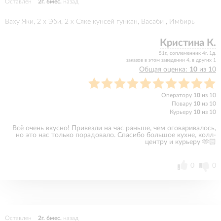
Оставлен
2г. 6мес.
назад
Ваху Яки, 2 x Эби, 2 x Сяке кунсей гункан, Васаби , Имбирь
Кристина К.
51г., соплеменник 4г. 1д.
заказов в этом заведении 4, в других 1
Общая оценка:
10
из 10
Оператору
10
из 10
Повару
10
из 10
Курьеру
10
из 10
Всё очень вкусно! Привезли на час раньше, чем оговаривалось,
но это нас только порадовало. Спасибо большое кухне, колл-
центру и курьеру 🫶🏻
0
0
Оставлен
2г. 6мес.
назад