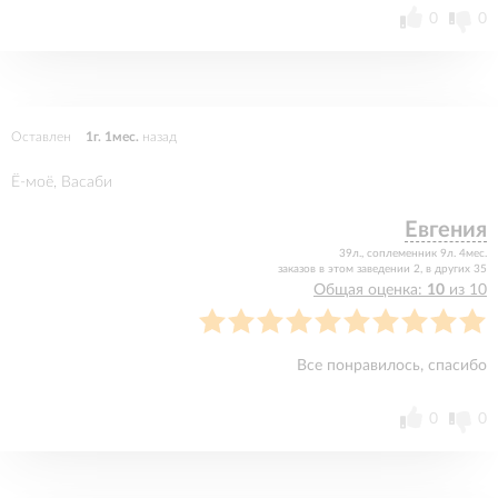
0
0
Оставлен
1г. 1мес.
назад
Ё-моё, Васаби
Евгения
39л., соплеменник 9л. 4мес.
заказов в этом заведении 2, в других 35
Общая оценка:
10
из 10
Все понравилось, спасибо
0
0