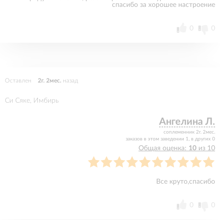
спасибо за хорошее настроение
0
0
Оставлен
2г. 2мес.
назад
Си Сяке, Имбирь
Ангелина Л.
соплеменник 2г. 2мес.
заказов в этом заведении 1, в других 0
Общая оценка:
10
из 10
Все круто,спасибо
0
0