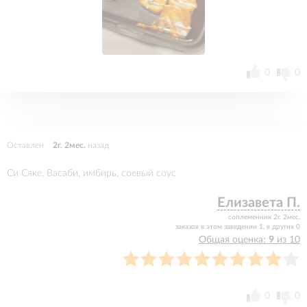
0
0
Оставлен
2г. 2мес.
назад
Си Сяке, Васаби, имбирь, соевый соус
Елизавета П.
соплеменник 2г. 2мес.
заказов в этом заведении 1, в других 0
Общая оценка:
9
из 10
0
0