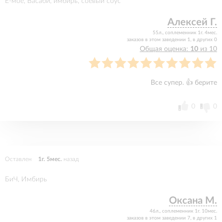
Ё-моё, Васаби, имбирь, соевый соус
Алексей Г.
55л., соплеменник 1г. 4мес.
заказов в этом заведении 1, в других 0
Общая оценка:
10
из 10
Все супер. 👍 берите
0
0
Оставлен
1г. 5мес.
назад
БиЧ, Имбирь
Оксана М.
46л., соплеменник 1г. 10мес.
заказов в этом заведении 7, в других 1