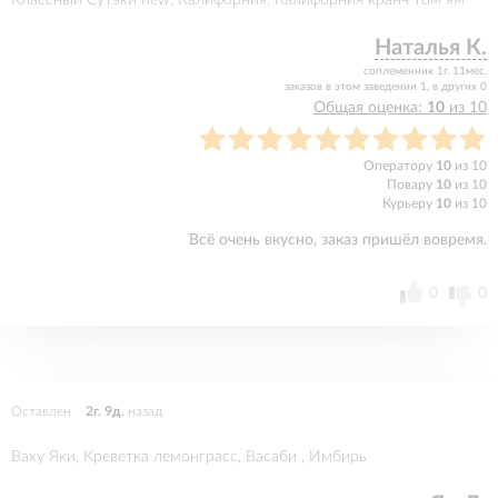
Классный Сутэки new, Калифорния, Калифорния кранч том ям
Наталья К.
соплеменник 1г. 11мес.
заказов в этом заведении 1, в других 0
Общая оценка:
10
из 10
Оператору
10
из 10
Повару
10
из 10
Курьеру
10
из 10
Всё очень вкусно, заказ пришёл вовремя.
0
0
Оставлен
2г. 9д.
назад
Ваху Яки, Креветка лемонграсс, Васаби , Имбирь