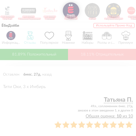
от 1000р.
от 500р.
от 500р.
от 800р.
от 900р.
от 15
Fat Cat
Хинкали Пиросмани
Табаско
ЁбиДоёби
Угли
Big Boss Burger
Ток
ЁбиДоёби
Используйте Промо-Код
Информация
Отзывы
Популярное
Новинки
Наборы
Роллы и суши
Премиум
81.89% Положительный
18.11% Отрицательных
Оставлен
6мес. 27д.
назад
Тити Оки, 3 x Имбирь
Татьяна П.
49л., соплеменник 6мес. 27д.
заказов в этом заведении 1, в других 0
Общая оценка:
10
из 10