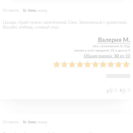
Оставлен
1г. 1мес.
назад
Цезарь, Краб гункан запечённый, Сяке, Запечённый с креветкой,
Васаби, имбирь, соевый соус
Валерия М.
26л., соплеменник 2г. 25д.
заказов в этом заведении 19, в других 4
Общая оценка:
10
из 10
👍🏻👍🏻👍🏻👍🏻👍🏻
0
0
Оставлен
1г. 1мес.
назад