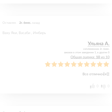
Оставлен
2г. 6мес.
назад
Ваху Яки, Васаби , Имбирь
Ульяна А.
соплеменник 2г. 6мес.
заказов в этом заведении 1, в других 0
Общая оценка:
10
из 10
Все отлично👍👏
0
0