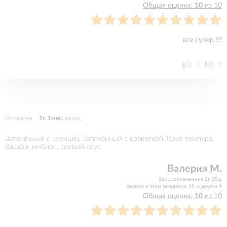
Общая оценка:
10
из 10
все супер !!!
0
0
Оставлен
1г. 1мес.
назад
Запечённый с курицей, Запечённый с креветкой, Краб темпура,
Васаби, имбирь, соевый соус
Валерия М.
26л., соплеменник 2г. 25д.
заказов в этом заведении 19, в других 4
Общая оценка:
10
из 10