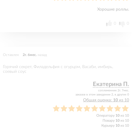
Хорошие роллы.
0
0
Оставлен
2г. 6мес.
назад
Горячий секрет, Филадельфия с огурцом, Васаби, имбирь,
соевый соус
Екатерина П.
соплеменник 2г. 7мес.
заказов в этом заведении 2, в других 0
Общая оценка:
10
из 10
Оператору
10
из 10
Повару
10
из 10
Курьеру
10
из 10