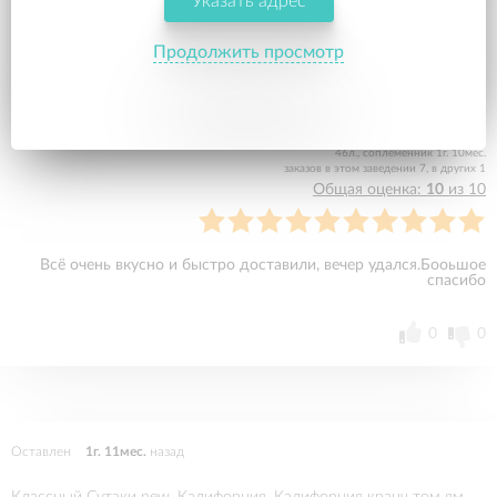
Указать адрес
Оставлен
1г. 10мес.
назад
Продолжить просмотр
Куни Ли Легендарный, Васаби
Оксана М.
46л., соплеменник 1г. 10мес.
заказов в этом заведении 7, в других 1
Общая оценка:
10
из 10
Всё очень вкусно и быстро доставили, вечер удался.Бооьшое
спасибо
0
0
Оставлен
1г. 11мес.
назад