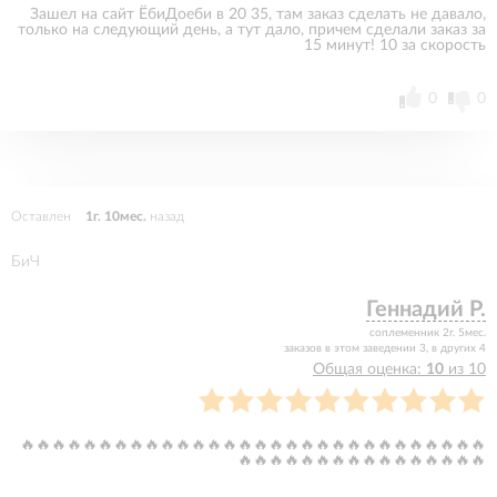
Зашел на сайт ЁбиДоеби в 20 35, там заказ сделать не давало,
только на следующий день, а тут дало, причем сделали заказ за
15 минут! 10 за скорость
0
0
Оставлен
1г. 10мес.
назад
БиЧ
Геннадий Р.
соплеменник 2г. 5мес.
заказов в этом заведении 3, в других 4
Общая оценка:
10
из 10
🔥🔥🔥🔥🔥🔥🔥🔥🔥🔥🔥🔥🔥🔥🔥🔥🔥🔥🔥🔥🔥🔥🔥🔥🔥🔥🔥🔥🔥🔥
🔥🔥🔥🔥🔥🔥🔥🔥🔥🔥🔥🔥🔥🔥🔥🔥