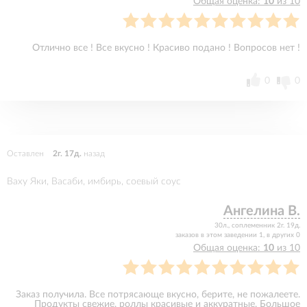
Общая оценка:
10
из 10
Отлично все ! Все вкусно ! Красиво подано ! Вопросов нет !
0
0
Оставлен
2г. 17д.
назад
Ваху Яки, Васаби, имбирь, соевый соус
Ангелина В.
30л., соплеменник 2г. 19д.
заказов в этом заведении 1, в других 0
Общая оценка:
10
из 10
Заказ получила. Все потрясающе вкусно, берите, не пожалеете.
Продукты свежие, роллы красивые и аккуратные. Большое