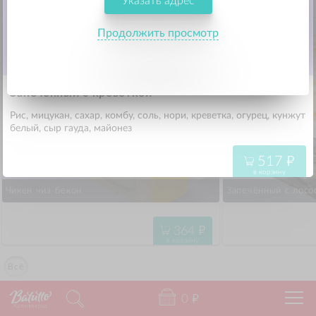
Указать адрес
339
"
в корзину
Продолжить просмотр
Запечённый с креветкой
Рис, мицукан, сахар, комбу, соль, нори, креветка, огурец, кунжут
517
"
в корзину
Чикен чиз бекон
Запечённый с лосо
364
"
в корзину
Всё
0
"
Калининград