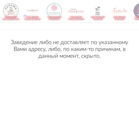
от 500р.
от 800р.
от 1000р.
от 500р.
от 1000р.
от 500р.
от
Папаша Беппе
Sushi & More
Сачмэли
Борщ & Сало
Fat Cat
Табаско
Ёб
Заведение либо не доставляет по указанному
Вами адресу, либо, по каким-то причинам, в
данный момент, скрыто.