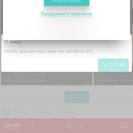
Указать адрес
599
"
в корзину
Продолжить просмотр
О рицу
225 г.
лосось, красная икра, крем-чиз, васаби (6 шт.)
779
"
в корзину
Филадельфия классико
Калифорния севиче
225 г.
599
"
в корзину
Всё
Теплые
Холодные
Хосомаки
0
"
Калининград