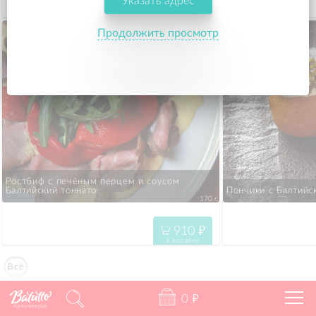
Указать адрес
940
"
в корзину
Продолжить просмотр
Ростбиф с печёным перцем и соусом 
Балтийский тоннато 
Пончики с Балтийс
170 г.
910
"
в корзину
Всё
0
"
Калининград