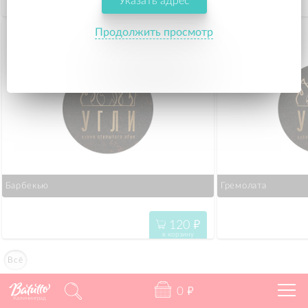
Указать адрес
170
"
в корзину
Продолжить просмотр
Барбекью
Гремолата
120
"
в корзину
Всё
0
"
Калининград