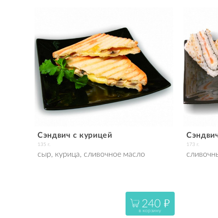
Сэндвич с курицей
Сэндви
135 г.
173 г.
сыр, курица, сливочное масло
сливочны
240
"
в корзину