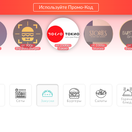
Используйте Промо-Код
от 900р.
от 1500р.
от 1000р.
от
Big Boss Burger
Токио
Stories
Бур
Горяч
Сеты
Закуски
Бургеры
Салаты
блюд