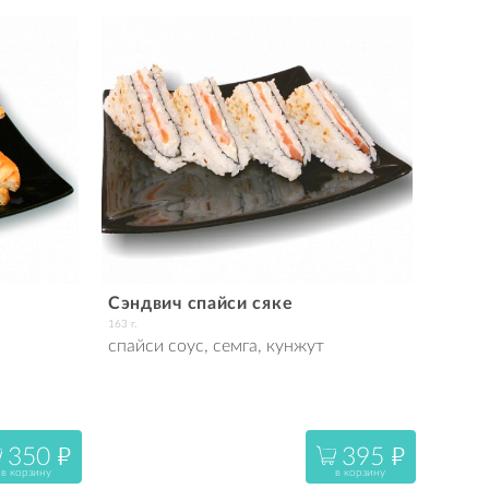
Сэндвич спайси сяке
163 г.
спайси соус, семга, кунжут
350
395
"
"
в корзину
в корзину