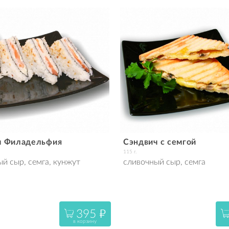
ч Филадельфия
Сэндвич с семгой
115 г.
й сыр, семга, кунжут
сливочный сыр, семга
395
"
в корзину