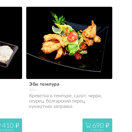
Эби темпура
225 г.
Креветка в темпуре, салат, черри, 
огурец, болгарский перец, 
кунжутная заправка
410
690
"
"
в корзину
в корзину