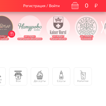
0
"
Регистрация / Войти
 599р.
от 790р.
от 400р.
от 1000р.
герБар
Натурово Экспресс
Kaiser Wurst
Базилик
ие
Вок
Десерты
Соусы
Напитки
а