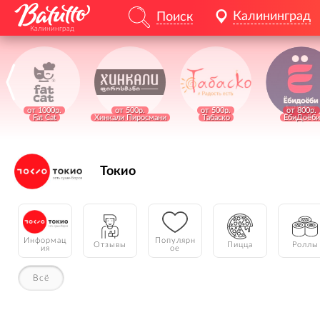
Калининград
Поиск
Калининград
от 1000р.
от 500р.
от 500р.
от 800р.
Fat Cat
Хинкали Пиросмани
Табаско
ЁбиДоёби
Токио
Информац
Популярн
Отзывы
Пицца
Роллы
ия
ое
Всё