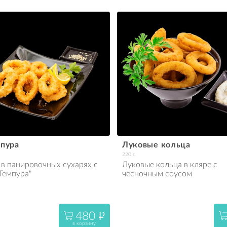
мпура
Луковые кольца
220 г.
в панировочных сухарях с 
Луковые кольца в кляре с 
Темпура"
чесночным соусом
480
"
в корзину