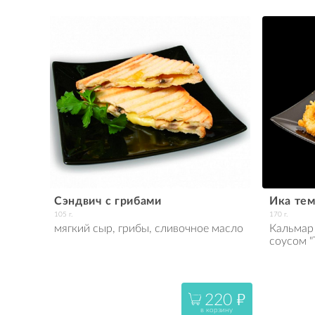
Сэндвич с грибами
Ика те
105 г.
170 г.
мягкий сыр, грибы, сливочное масло
Кальмар 
соусом "
220
"
в корзину