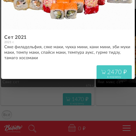
1920
"
в корзину
Сет 2021
2021 г.
Сяке филадельфия, сяке маки, чукка мини, кани мини, эби муки
маки, темпу маки, спайси маки, темпура аукс, гурме тидзу,
тамаго хосомаки
2470
"
в корзину
Сяке сет
Яки микс сет
676 г.
1470
"
в корзину
Всё
0
"
Калининград