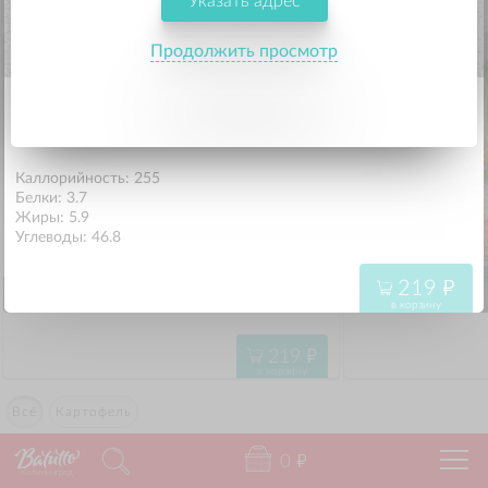
Указать адрес
219
"
в корзину
Продолжить просмотр
Рис Басмати с ароматными травами
120 г.
Каллорийность: 255
Белки: 3.7
Жиры: 5.9
Углеводы: 46.8
219
"
Рис Басмати с ароматными травами
Свежие овощи
в корзину
120 г.
219
"
в корзину
Всё
Картофель
0
"
Калининград