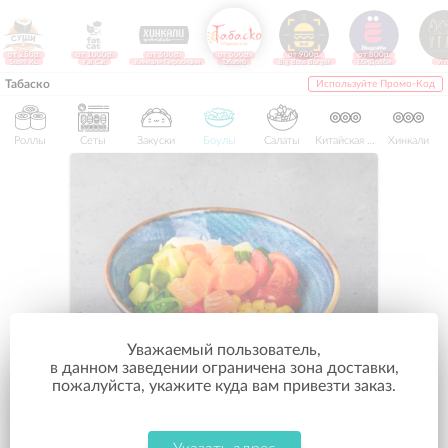
от 250р.
от 1000р.
от 500р.
от 500р.
от 900р.
от 800р.
Sushi XL
Fat Cat
Хинкали Пиросмани
Табаско
Big Boss Burger
ЁбиДоёби
Угл
Табаско
Используйте Промо-Код
Роллы
Сеты
Закуски
Боулы
Салаты
Китайская лапша
Хинкали
Уважаемый пользователь,
в данном заведении ограничена зона доставки,
пожалуйста, укажите куда вам привезти заказ.
Боул с лососем и соусом майо
305 г.