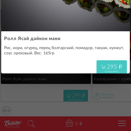
650
"
в корзину
895
"
Филадельфия с огурцом XL
1250
"
Филадельфия с огурцом XXL
Ролл Ясай дайкон маки
Рис, нори, огурец, перец болгарский, помидор, такуан, кунжут,
соус ореховый. Вес: 165гр
295
"
в корзину
Ролл Ясай дайкон маки
Калифорния с краб
Калифорния с крабом
295
"
в корзину
Калифорния с крабом XL
Всё
0
"
Калининград