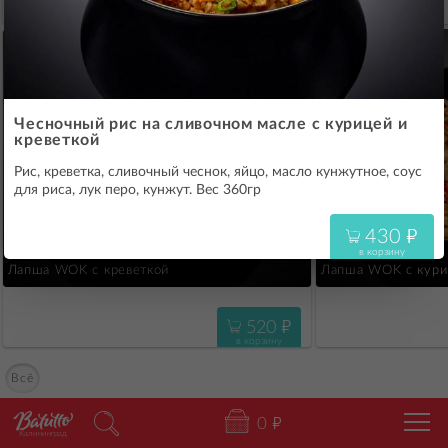
430
"
в корзину
Чесночный рис на сливочном масле с курицей и
креветкой
Рис, креветка, сливочный чеснок, яйцо, масло кунжутное, соус
для риса, лук перо, кунжут. Вес 360гр
430
"
в корзину
Лапша WOK с креветкой
Лапша WOK с кури
520
"
в корзину
Всё
0
"
Калининград