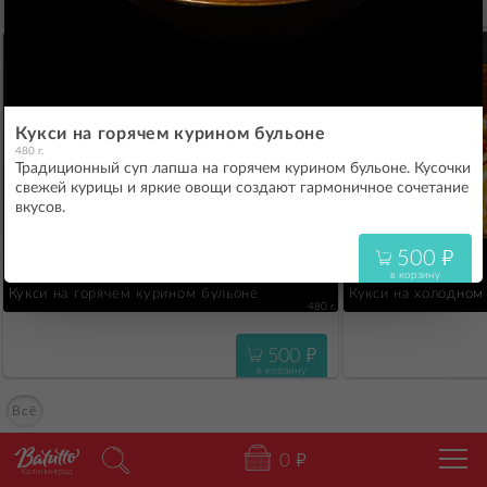
590
"
в корзину
Кукси на горячем курином бульоне
480 г.
Традиционный суп лапша на горячем курином бульоне. Кусочки
свежей курицы и яркие овощи создают гармоничное сочетание
500
"
в корзину
Кукси на горячем курином бульоне
Кукси на холодном
480 г.
500
"
в корзину
Всё
0
"
Калининград