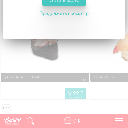
Указать адрес
195
"
в корзину
Продолжить просмотр
Суши снежный краб
Окунь суши
40 г.
99
"
в корзину
Всё
0
"
Калининград