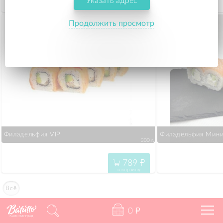
Указать адрес
669
"
в корзину
Продолжить просмотр
Филадельфия VIP
Филадельфия Мин
300 г.
789
"
в корзину
Всё
0
"
Калининград