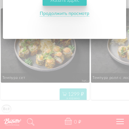
Указать адрес
30
"
в корзину
Продолжить просмотр
Темпура сет
Темпура ролл с ло
745 г.
1299
"
в корзину
Всё
0
"
Калининград