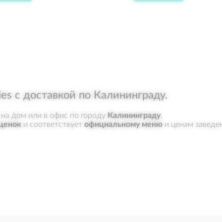
399
"
вместе с напитком
мор
300 г.
гре
апе
ябл
мор
ies с доставкой по Калининграду.
гре
 на дом или в офис по городу
Калининграду
.
апе
ценок
и соответствует
официальному меню
и ценам заведен