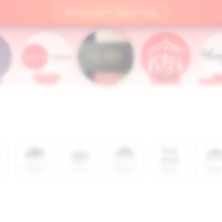
Используйте Промо-Код
от 1500р.
от 1000р.
от 1000р.
от
Токио
Stories
Sushi Kim
Натуров
Салаты &
Роллы &
Рыба &
Паста
ры
Супы
Поке
сеты
Мясо
WO