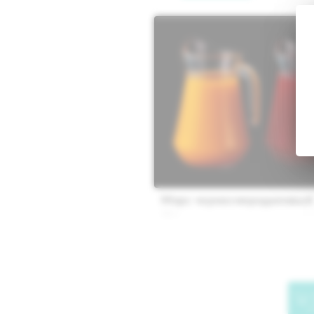
199
"
лимон лайм
Томат
250 г.
199
"
тоник
Анана
250 г.
199
"
кола
Апель
250 г.
Яблоч
Морс черносмородиновый
300 г.
в