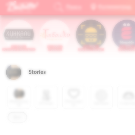
Калининград
Поиск
Калининград
от 500р.
от 500р.
от 900р.
от 800р.
Хинкали Пиросмани
Табаско
Big Boss Burger
ЁбиДоёби
Stories
Информац
Популярн
Отзывы
Завтраки
Старте
ия
ое
Всё