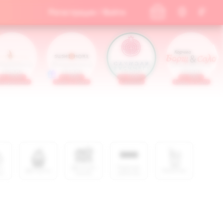
0
"
Регистрация / Войти
кроется в
Откроется в
Откроется в
Откроется в
12:00
11:00
11:00
12:00
от 1000р.
от 800р.
от 1000р.
от 500р.
еперончино
Sushi & More
Сачмэли
Борщ & Сало
и
Детское
Горячие
Десерты
Напитки
а
меню
напитки