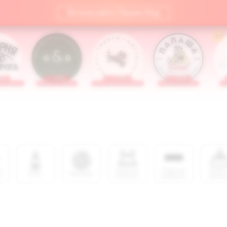
Используйте Промо-Код
9.7
Откроется в
От
10:00
0р.
от 600р.
от 1200р.
от 500р.
и Пирога
Branch & Bowl
Ресторан Гастроли
Папаша Беппе
П
и
Горячие
Горячие
Хлеб 
Соус
Гарниры
о
мясные
рыбные
фокач
блюда
блюда