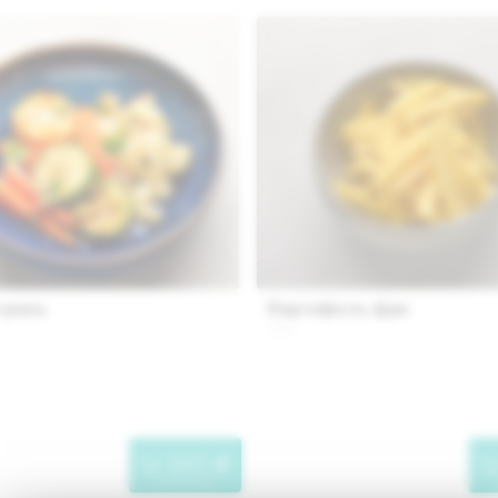
гриль
Картофель фри
150 г.
345
"
в корзину