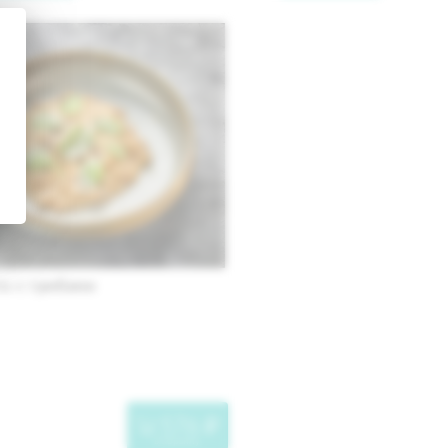
о с грибами
576
"
в корзину