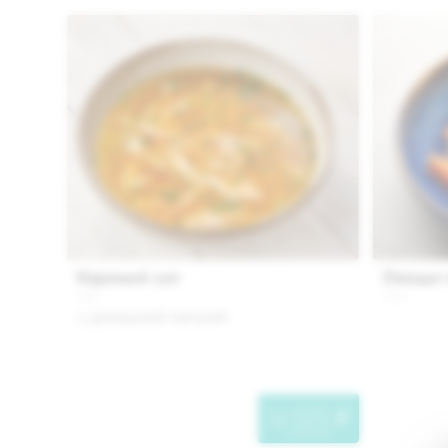
Куриный суп
Овощи 
300 г.
150 г.
с домашней лапшой
325
"
в корзину