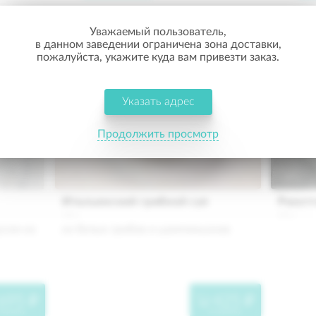
Уважаемый пользователь,
в данном заведении ограничена зона доставки,
пожалуйста, укажите куда вам привезти заказ.
Указать адрес
Продолжить просмотр
Итальянский грибной суп
Ризотт
340 г.
245 г.
сом из 
из белых грибов и шампиньонов
695
425
"
"
 корзину
в корзину