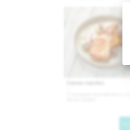
Свиная корейка
425 г.
С молодым картофелем и соу
белых грибов
в