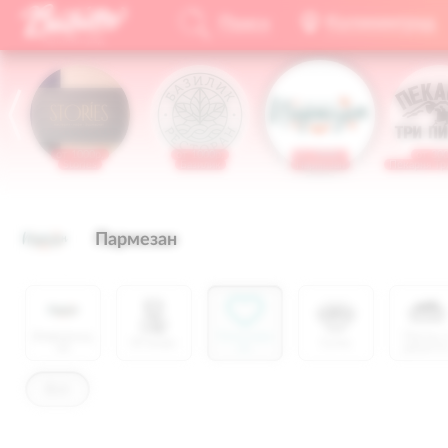
Калининград
Поиск
Калининград
от 1000р.
от 1000р.
от 1000р.
от 300
Stories
Базилик
Пармезан
Пекарня Тр
Пармезан
Информац
Популярн
Пасты 
Отзывы
Супы
ия
ое
ризотт
Всё