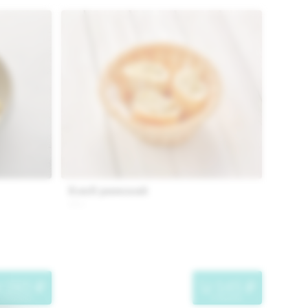
Хлеб римский
120 г.
285
145
"
"
в корзину
в корзину