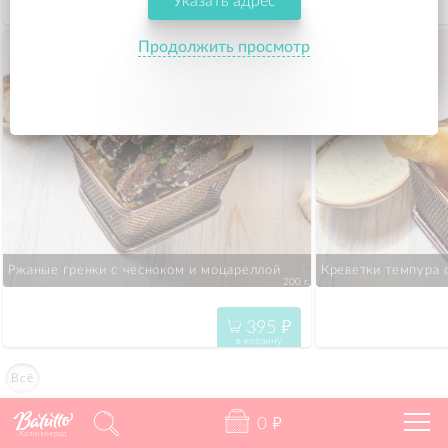
Указать адрес
525
"
в корзину
Продолжить просмотр
Ржаные гренки с чесноком и моцареллой
Креветки темпура 
200 г.
395
"
в корзину
Всё
0
"
Калининград