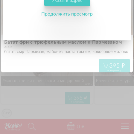
Указать адрес
525
"
в корзину
Продолжить просмотр
Батат фри с трюфельным маслом и Пармезаном
216 г.
батат, сыр Пармезан, майонез, паста том ям, кокосовое молоко
395
"
в корзину
Ржаные гренки с чесноком и моцареллой
Креветки темпура 
200 г.
395
"
в корзину
Всё
0
"
Калининград