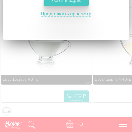
Указать адрес
109
"
в корзину
Продолжить просмотр
Соус Цезарь 40 гр
Соус Сырный 40гр
40 г.
109
"
в корзину
Всё
0
"
Калининград