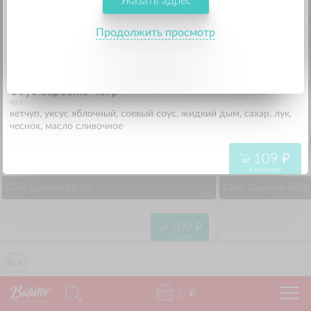
Указать адрес
109
"
в корзину
Продолжить просмотр
Соус барбекю 40гр
40 г.
кетчуп, уксус яблочный, соевый соус, жидкий дым, сахар, лук,
чеснок, масло сливочное
109
"
в корзину
Соус Цезарь 40 гр
Соус Сырный 40гр
40 г.
109
"
в корзину
Всё
0
"
Калининград