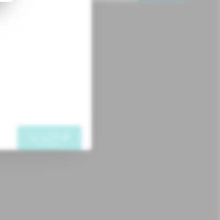
109
"
в корзину