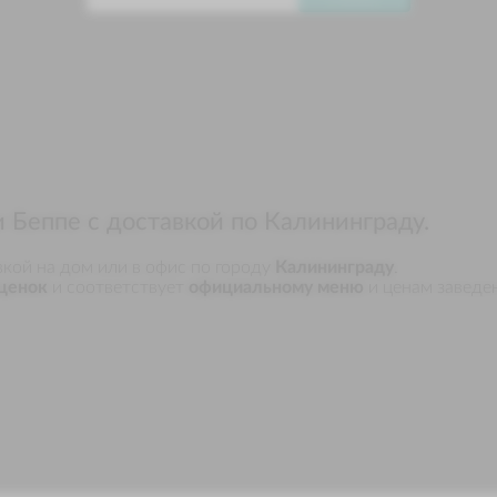
в корзину
и Беппе с доставкой по Калининграду.
вкой на дом или в офис по городу
Калининграду
.
ценок
и соответствует
официальному меню
и ценам заведе