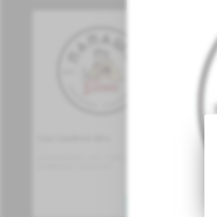
Соус Грибной 40гр
Острая 
40 г.
25 г.
шампиньоны, лук, сливки, масло 
перец ха
оливковое, пармезан
масло о
109
"
в корзину