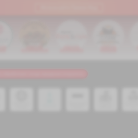
Используйте Промо-Код
тся в
Откроется в
Откроется в
Откроется в
От
00
10:00
12:00
10:00
0р.
от 300р.
от 500р.
от 250р.
эли
Шашлычная N1
Борщ & Сало
Sushi XL
о обработают, когда заведение откроется.
Римская
Дополнит
Комбо
Строга
Соусы
пицца
ельно
наборы
а