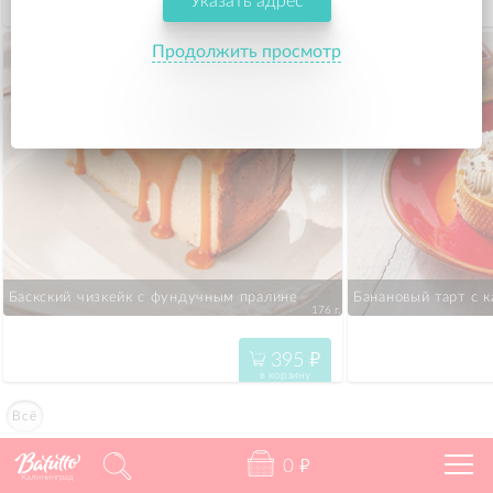
Указать адрес
379
"
в корзину
Продолжить просмотр
Баскский чизкейк с фундучным пралине
Банановый тарт с 
176 г.
395
"
в корзину
Всё
0
"
Калининград