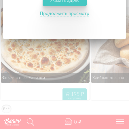
Указать адрес
295
"
в корзину
Продолжить просмотр
Фокачча с розмарином
Хлебная корзина
222 г.
195
"
в корзину
Всё
0
"
Калининград