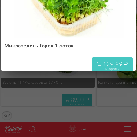
69.99
"
в корзину
Микрозелень Горох 1 лоток
129.99
"
в корзину
Зелень МИКС фасовка 1/70гр
Капуста цветная вес
89.99
"
в корзину
Всё
0
"
Калининград