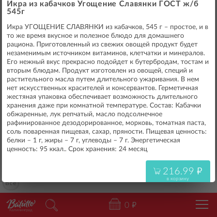
216.99
"
Икра из кабачков Угощение Славянки ГОСТ ж/б
в корзину
545г
Икра УГОЩЕНИЕ СЛАВЯНКИ из кабачков, 545 г – простое, и в
то же время вкусное и полезное блюдо для домашнего
рациона. Приготовленный из свежих овощей продукт будет
незаменимым источником витаминов, клетчатки и минералов.
Его нежный вкус прекрасно подойдет к бутербродам, тостам и
вторым блюдам. Продукт изготовлен из овощей, специй и
растительного масла путем длительного ужаривания. В нем
нет искусственных красителей и консервантов. Герметичная
жестяная упаковка обеспечивает возможность длительного
хранения даже при комнатной температуре. Состав: Кабачки
обжаренные, лук репчатый, масло подсолнечное
рафинированное дезодорированное, морковь, томатная паста,
соль поваренная пищевая, сахар, пряности. Пищевая ценность:
белки – 1 г, жиры – 7 г, углеводы – 7 г. Энергетическая
ценность: 95 ккал.. Срок хранения: 24 месяц
216.99
"
в корзину
Всё
0
"
Калининград