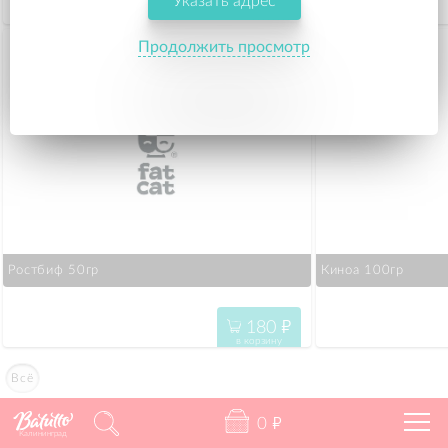
Указать адрес
95
"
в корзину
Продолжить просмотр
Ростбиф 50гр
Киноа 100гр
180
"
в корзину
Всё
0
"
Калининград