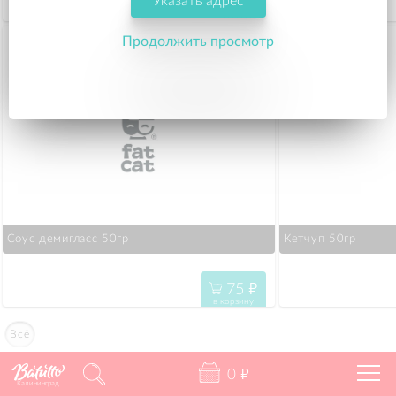
Указать адрес
75
"
в корзину
Продолжить просмотр
Соус демигласс 50гр
Кетчуп 50гр
75
"
в корзину
Всё
0
"
Калининград