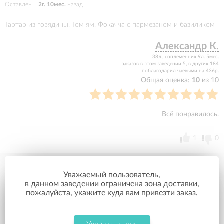
Оставлен
2г. 10мес.
назад
Тартар из говядины, Том ям, Фокачча с пармезаном и базиликом
Александр К.
38л., соплеменник 9л. 5мес.
заказов в этом заведении 5, в других 184
поблагодарил чаевыми на 436р.
Общая оценка:
10
из 10
Всё понравилось.
1
0
Уважаемый пользователь,
в данном заведении ограничена зона доставки,
Оставлен
2г. 11мес.
назад
пожалуйста, укажите куда вам привезти заказ.
2 x Тартар из говядины, Маргарита