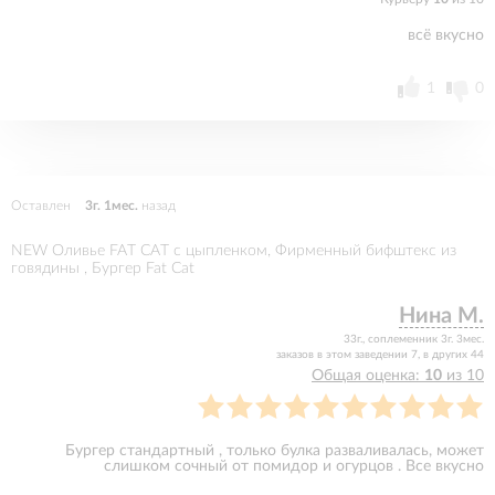
всё вкусно
1
0
Оставлен
3г. 1мес.
назад
NEW Оливье FAT CAT с цыпленком, Фирменный бифштекс из
говядины , Бургер Fat Cat
Нина М.
33г., соплеменник 3г. 3мес.
заказов в этом заведении 7, в других 44
Общая оценка:
10
из 10
Бургер стандартный , только булка разваливалась, может
слишком сочный от помидор и огурцов . Все вкусно