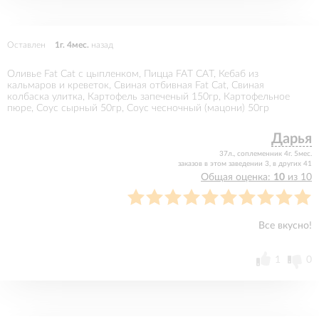
Оставлен
1г. 4мес.
назад
Оливье Fat Cat с цыпленком, Пицца FAT CAT, Кебаб из
кальмаров и креветок, Свиная отбивная Fat Cat, Свиная
колбаска улитка, Картофель запеченый 150гр, Картофельное
пюре, Соус сырный 50гр, Соус чесночный (мацони) 50гр
Дарья
37л., соплеменник 4г. 5мес.
заказов в этом заведении 3, в других 41
Общая оценка:
10
из 10
Все вкусно!
1
0