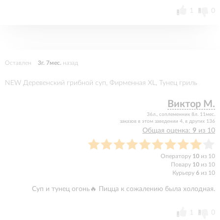
1
0
Оставлен
3г. 7мес.
назад
NEW Деревенский грибной суп, Фирменная XL, Тунец гриль
Виктор М.
36л., соплеменник 8л. 11мес.
заказов в этом заведении 4, в других 136
Общая оценка:
9
из 10
Оператору
10
из 10
Повару
10
из 10
Курьеру
6
из 10
Суп и тунец огонь🔥 Пицца к сожалению была холодная.
1
0