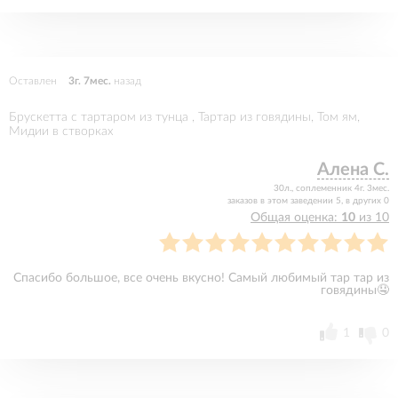
Оставлен
3г. 7мес.
назад
Брускетта с тартаром из тунца , Тартар из говядины, Том ям,
Мидии в створках
Алена С.
30л., соплеменник 4г. 3мес.
заказов в этом заведении 5, в других 0
Общая оценка:
10
из 10
Спасибо большое, все очень вкусно! Самый любимый тар тар из
говядины🤤
1
0