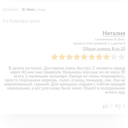
Оставлен
3г. 8мес.
назад
2 x Кальмары гриль
Наталия
соплеменник 3г. 8мес.
заказов в этом заведении 1, в других 0
Общая оценка:
8
из 10
В целом не плохо. Доставили очень быстро. С момента заказа
через 40 мин уже привезли. Кальмары вкусные но их мало 😞
всего 2 маленьких кальмара. Овощи не очень понравились,
просто порезанная морковь, салат, огурец, помидор, лук. Лук не
маринованный, горький. Для женщины порция с учётом овощей
нормальная, а вот для мужа было мало. Пошёл в холодильник
искать еду
2
0