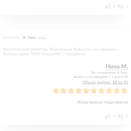
1
0
Оставлен
3г. 1мес.
назад
Аргентинские креветки, Фирменный бифштекс из говядины ,
Телячьи щеки, NEW Казаречче с говядиной
Нина М.
33г., соплеменник 3г. 3мес.
заказов в этом заведении 7, в других 44
Общая оценка:
10
из 10
Когда вкусно тогда вкусно
1
0