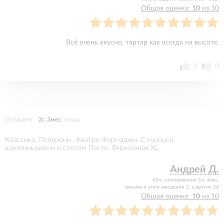
Общая оценка:
10
из 10
Всё очень вкусно, тартар как всегда на высоте.
2
0
Оставлен
2г. 3мес.
назад
Классико, Пеперони , Кватро Формаджи, С курицей,
шампиньонами и соусом Песто, Фирменная XL
Андрей Д.
45л., соплеменник 5л. 4мес.
заказов в этом заведении 2, в других 26
Общая оценка:
10
из 10