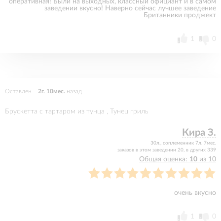
оперативная! Были на выходных, классный официант и в самом
заведении вкусно! Наверно сейчас лучшее заведение
Британники проджект
1
0
Оставлен
2г. 10мес.
назад
Брускетта с тартаром из тунца , Тунец гриль
Кира З.
30л., соплеменник 7л. 7мес.
заказов в этом заведении 20, в других 339
Общая оценка:
10
из 10
очень вкусно
1
0