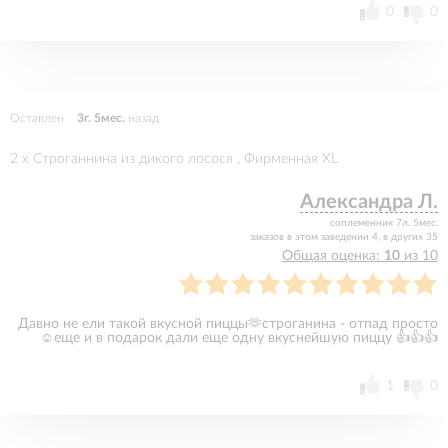
0
0
Оставлен
3г. 5мес.
назад
2 x Строганнина из дикого лосося , Фирменная XL
Александра Л.
соплеменник 7л. 5мес.
заказов в этом заведении 4, в других 35
Общая оценка:
10
из 10
Давно не ели такой вкусной пиццы🫶строганина - отпад просто
☺️еще и в подарок дали еще одну вкуснейшую пиццу 👍👍👍
1
0