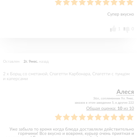
Супер вкусно
1
0
Оставлен
2г. 9мес.
назад
2 x Борщ со сметаной, Спагетти Карбонара, Спагетти с тунцом
и каперсами
Алеся
36л., соплеменник 9л. 9мес.
заказов в этом заведении 5, в других 222
Общая оценка:
10
из 10
Уже забыла то время когда блюда доставляли действительно
горячими! Все вкусно и вовремя, курьер очень приятная и