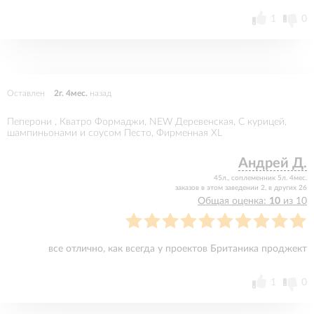
1
0
Оставлен
2г. 4мес.
назад
Пеперони , Кватро Формаджи, NEW Деревенская, С курицей,
шампиньонами и соусом Песто, Фирменная XL
Андрей Д.
45л., соплеменник 5л. 4мес.
заказов в этом заведении 2, в других 26
Общая оценка:
10
из 10
все отлично, как всегда у проектов Британика проджект
1
0