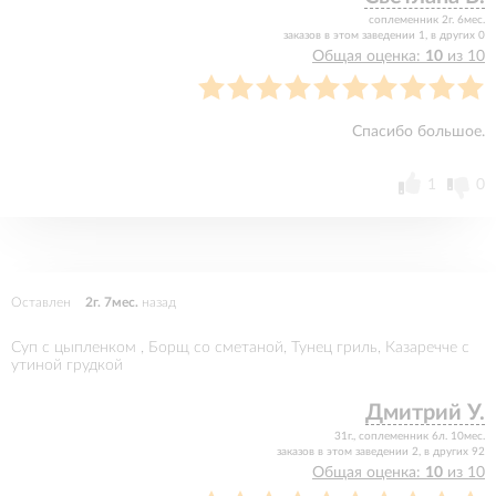
соплеменник 2г. 6мес.
заказов в этом заведении 1, в других 0
Общая оценка:
10
из 10
Спасибо большое.
1
0
Оставлен
2г. 7мес.
назад
Суп с цыпленком , Борщ со сметаной, Тунец гриль, Казаречче с
утиной грудкой
Дмитрий У.
31г., соплеменник 6л. 10мес.
заказов в этом заведении 2, в других 92
Общая оценка:
10
из 10