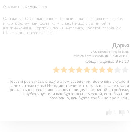
Оставлен
1г. 4мес.
назад
Оливье Fat Cat с цыпленком, Теплый салат с говяжьим языком
и картофелем пай, Солянка мясная, Пицца с ветчиной и
шампиньонами, Кордон Блю из цыпленка, Золотой гребешок,
Шоколадно-ореховый торт
Дарья
37л., соплеменник 4г. 5мес.
заказов в этом заведении 3, в других 41
Общая оценка:
8
из 10
Первый раз заказала еду в этом заведении. Все очень вкусно и
адекватные цены) Но единственное что есть никто не стал и
пришлось к сожалению выкинуть пиццу с ветчиной и грибами,
на зубах хрустели как будто песок мелкий, есть было не
возможно, как будто грибы не промыли .
1
0