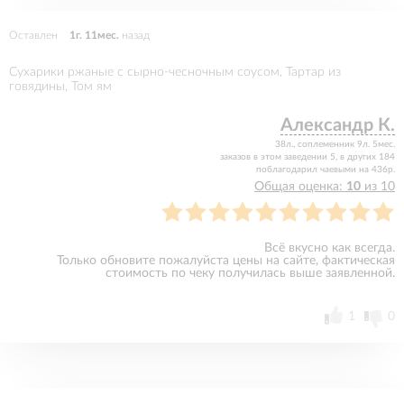
Оставлен
1г. 11мес.
назад
Сухарики ржаные с сырно-чесночным соусом, Тартар из
говядины, Том ям
Александр К.
38л., соплеменник 9л. 5мес.
заказов в этом заведении 5, в других 184
поблагодарил чаевыми на 436р.
Общая оценка:
10
из 10
Всё вкусно как всегда.
Только обновите пожалуйста цены на сайте, фактическая
стоимость по чеку получилась выше заявленной.
1
0