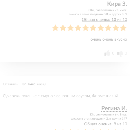
Кира З.
30л., соплеменник 7л. 7мес.
заказов в этом заведении 20, в других 339
Общая оценка:
10
из 10
очень очень вкусно
0
0
Оставлен
3г. 7мес.
назад
Сухарики ржаные с сырно-чесночным соусом, Фирменная XL
Регина И.
33г., соплеменник 6л. 9мес.
заказов в этом заведении 2, в других 147
Общая оценка:
9
из 10