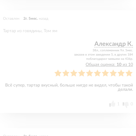
Оставлен
2г. 5мес.
назад
Тартар из говядины, Том ям
Александр К.
38л., соплеменник 9л. 5мес.
заказов в этом заведении 5, в других 184
поблагодарил чаевыми на 436р.
Общая оценка:
10
из 10
Всё супер, тартар вкусный, больше нигде не видел, чтобы такой
делали.
1
0