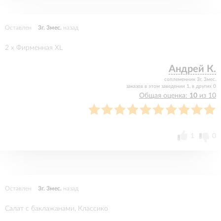
Оставлен
3г. 3мес.
назад
2 x Фирменная XL
Андрей К.
соплеменник 3г. 3мес.
заказов в этом заведении 1, в других 0
Общая оценка:
10
из 10
1
0
Оставлен
3г. 3мес.
назад
Салат с баклажанами, Классико