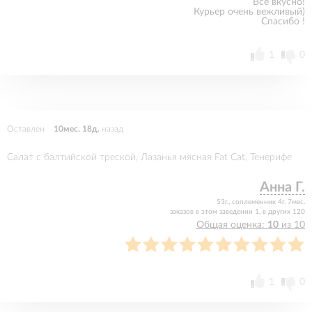
Все вкусно!
Курьер очень вежливый)
Спасибо !
1
0
Оставлен
10мес. 18д.
назад
Салат с балтийской треской, Лазанья мясная Fat Cat, Тенерифе
Анна Г.
53г., соплеменник 4г. 7мес.
заказов в этом заведении 1, в других 120
Общая оценка:
10
из 10
1
0