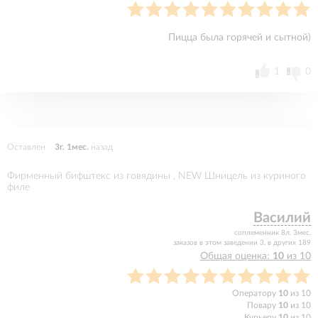
Пицца была горячей и сытной)
1
0
Оставлен
3г. 1мес.
назад
Фирменный бифштекс из говядины , NEW Шницель из куриного
филе
Василий
соплеменник 8л. 3мес.
заказов в этом заведении 3, в других 189
Общая оценка:
10
из 10
Оператору
10
из 10
Повару
10
из 10
Курьеру
10
из 10