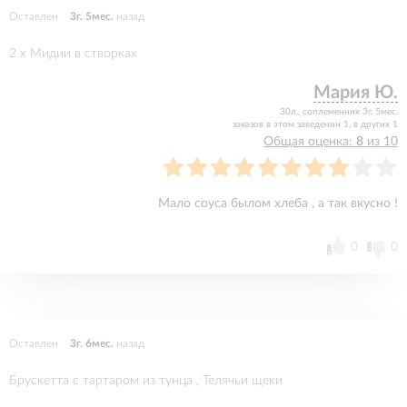
Оставлен
3г. 5мес.
назад
2 x Мидии в створках
Мария Ю.
30л., соплеменник 3г. 5мес.
заказов в этом заведении 1, в других 1
Общая оценка:
8
из 10
Мало соуса былом хлеба , а так вкусно !
0
0
Оставлен
3г. 6мес.
назад
Брускетта с тартаром из тунца , Телячьи щеки