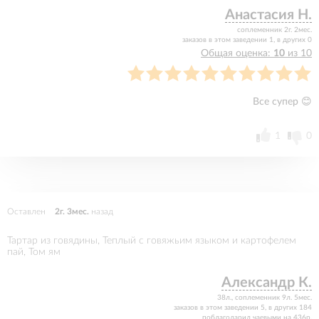
Анастасия Н.
соплеменник 2г. 2мес.
заказов в этом заведении 1, в других 0
Общая оценка:
10
из 10
Все супер 😊
1
0
Оставлен
2г. 3мес.
назад
Тартар из говядины, Теплый с говяжьим языком и картофелем
пай, Том ям
Александр К.
38л., соплеменник 9л. 5мес.
заказов в этом заведении 5, в других 184
поблагодарил чаевыми на 436р.