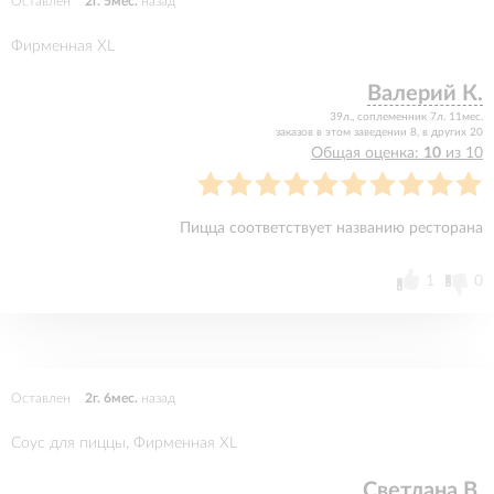
Оставлен
2г. 5мес.
назад
Фирменная XL
Валерий К.
39л., соплеменник 7л. 11мес.
заказов в этом заведении 8, в других 20
Общая оценка:
10
из 10
Пицца соответствует названию ресторана
1
0
Оставлен
2г. 6мес.
назад
Соус для пиццы, Фирменная XL
Светлана В.