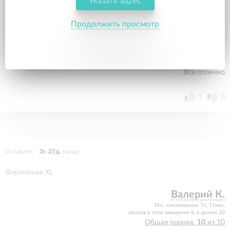
Указать адрес
Юлия Я.
соплеменник 3г. 3мес.
Продолжить просмотр
заказов в этом заведении 3, в других 0
Общая оценка:
10
из 10
Все отлично
1
0
Оставлен
3г. 27д.
назад
Фирменная XL
Валерий К.
39л., соплеменник 7л. 11мес.
заказов в этом заведении 8, в других 20
Общая оценка:
10
из 10