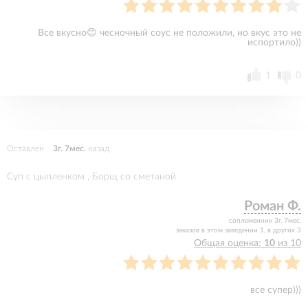
Все вкусно😊 чесночный соус не положили, но вкус это не
испортило))
1
0
Оставлен
3г. 7мес.
назад
Суп с цыпленком , Борщ со сметаной
Роман Ф.
соплеменник 3г. 7мес.
заказов в этом заведении 1, в других 3
Общая оценка:
10
из 10
все супер)))