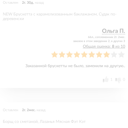
Оставлен
2г. 30д.
назад
NEW Брускетта с карамелизованным баклажаном, Судак по-
деревенски
Ольга П.
66л., соплеменник 2г. 2мес.
заказов в этом заведении 2, в других 3
Общая оценка:
8
из 10
Заказанной брускетты не было, заменили на другую..
1
0
Оставлен
2г. 2мес.
назад
Борщ со сметаной, Лазанья Мясная Фэт Кэт