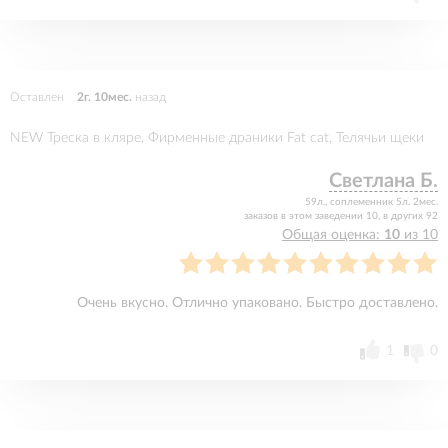
Оставлен
2г. 10мес.
назад
NEW Треска в кляре, Фирменные драники Fat cat, Телячьи щеки
Светлана Б.
59л., соплеменник 5л. 2мес.
заказов в этом заведении 10, в других 92
Общая оценка:
10
из 10
Очень вкусно. Отлично упаковано. Быстро доставлено.
1
0