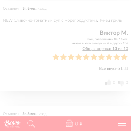
Оставлен
3г. 8мес.
назад
NEW Сливочно-томатный суп с морепродуктами, Тунец гриль
Виктор М.
36л., соплеменник 8л. 11мес.
заказов в этом заведении 4, в других 136
Общая оценка:
10
из 10
Все вкусно 👍🏻🔥
0
0
Оставлен
3г. 8мес.
назад
0
"
Салат с баклажанами, NEW Салат с ростбифом и печеными
Калининград
баклажанами, Спагетти Карбонара