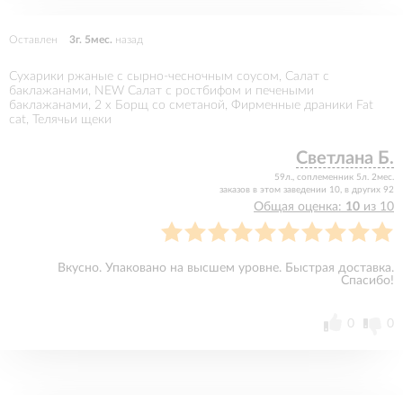
Оставлен
3г. 5мес.
назад
Сухарики ржаные с сырно-чесночным соусом, Салат с
баклажанами, NEW Салат с ростбифом и печеными
баклажанами, 2 x Борщ со сметаной, Фирменные драники Fat
cat, Телячьи щеки
Светлана Б.
59л., соплеменник 5л. 2мес.
заказов в этом заведении 10, в других 92
Общая оценка:
10
из 10
Вкусно. Упаковано на высшем уровне. Быстрая доставка.
Спасибо!
0
0