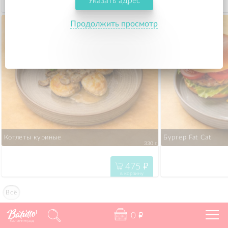
Указать адрес
596
"
в корзину
Продолжить просмотр
Котлеты куриные
Бургер Fat Cat
330 г.
475
"
в корзину
Всё
0
"
Калининград