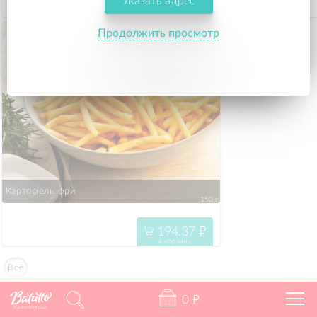
Указать адрес
55.57
"
в корзину
Продолжить просмотр
Картофель фри
150 г.
194.37
"
в корзину
Всё
0
"
Калининград