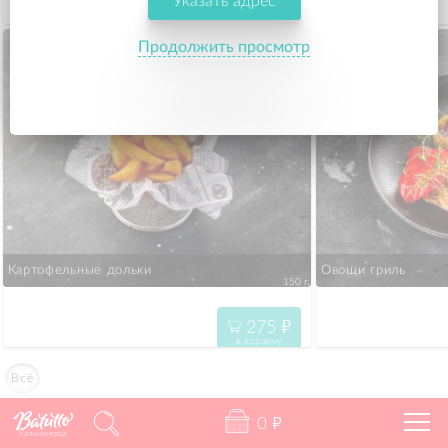
Указать адрес
275
"
в корзину
Продолжить просмотр
Картофельные дольки
Овощи гриль
150 г.
275
"
в корзину
Всё
0
"
Калининград