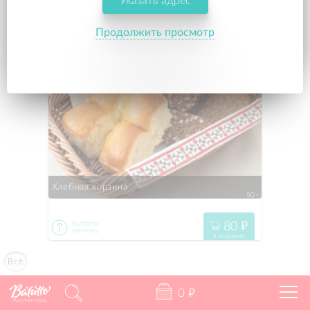
Указать адрес
95
"
60 г.
в корзину
95
"
с капустой
60 г.
Продолжить просмотр
95
"
с картошкой и грибами
60 г.
149
"
с мясом
60 г.
149
"
расстегай с рыбой
60 г.
Хлебная корзина
50 г.
80
"
Хлеб зерновой
80
"
50 г.
в корзину
80
"
Хлеб литовский
50 г.
80
"
Всё
Хлеб ремесленный
100 г.
80
"
Пампушки
35 г.
0
"
105
"
Калининград
Хлеб
100 г.