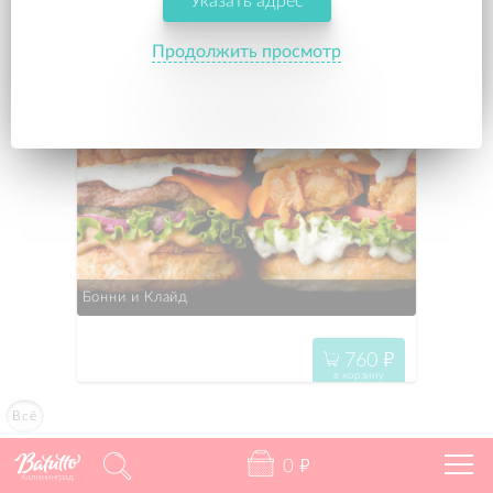
Указать адрес
760
"
в корзину
Продолжить просмотр
Бонни и Клайд
760
"
в корзину
Всё
0
"
Калининград