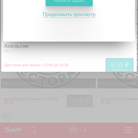
Указать адрес
145
"
21:30
21:30
в корзину
Продолжить просмотр
Апельсин
50 г.
55
"
Доступно для заказа с 12:00 до 21:30
в корзину
Вяленые томаты
Перец болгарский
50 г.
Доступно для заказа с 12:00 до
Доступно для заказа 
125
"
21:30
21:30
в корзину
Всё
0
"
Калининград