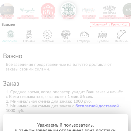
от 1000р.
от 790р.
от 1000р.
от 1000р.
от 1000р.
от 3000р.
от 60
Stories
Натурово Экспресс
Sushi Kim
Базилик
Пармезан
Пекарня Три Пирога
Branch 
Базилик
Используйте Промо-Код
Информация
Отзывы
Завтраки
Пицца
Стартеры
Сувлаки
Выпечка
Важно
Все заведения представленные на Батутто доставляют
заказы своими силами.
Заказ
1. Среднее время, когда оператор увидит Ваш заказ и начнёт
с Вами связываться, составляет
1 мин. 56 сек.
2. Минимальная сумма для заказа:
1000
руб.
3. Минимальная сумма для заказа с
бесплатной доставкой
-
1000
руб.
Способы оплаты
Уважаемый пользователь,
в данном заведении ограничена зона доставки,