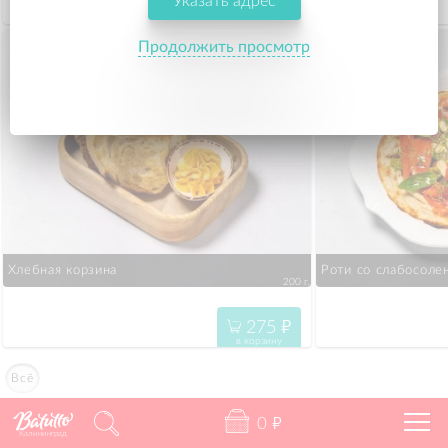
Указать адрес
546
"
в корзину
Продолжить просмотр
Хлебная корзина
Роти со слабосоле
200 г.
275
"
в корзину
Всё
0
"
Калининград