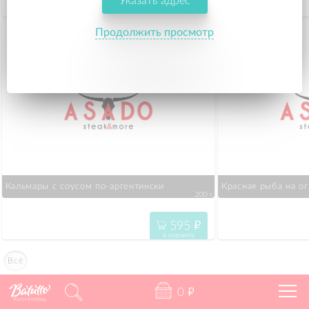
Указать адрес
610
"
в корзину
Продолжить просмотр
Кальмары с соусом по-аргентински
Красная рыба на ог
200 г.
595
"
в корзину
Всё
0
"
Калининград